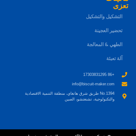
تعزى
التشكيل والتشكيل
تحضير العجينة
الطهي & المعالجة
آلة تعبئة
+86 17303831295
info@biscuit-maker.com
No.1394 طريق شرق هانغاي، منطقة التنمية الاقتصادية
والتكنولوجية، تشنغتشو، الصين