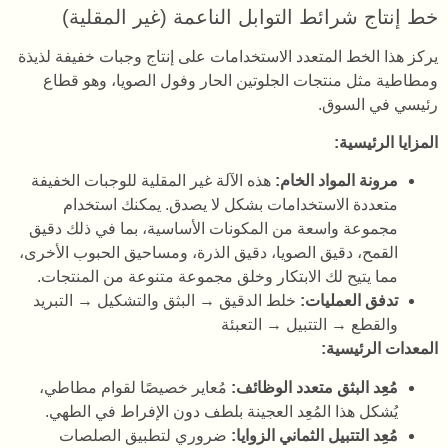
خط إنتاج شرائط التوابل الناعمة (غير المقلية)
يركز هذا الخط المتعدد الاستخدامات على إنتاج وجبات خفيفة لذيذة
ومطاطية مثل منتجات الجلوتين الحار وفول الصويا، وهو قطاع
رئيسي في السوق.
المزايا الرئيسية:
مرونة المواد الخام:
هذه الآلة غير المقلية للوجبات الخفيفة
متعددة الاستخدامات بشكل لا يصدق. يمكنك استخدام
مجموعة واسعة من المكونات الأساسية، بما في ذلك دقيق
القمح، دقيق الصويا، دقيق الذرة، ومساحيق الحبوب الأخرى،
مما يتيح لك الابتكار وخلق مجموعة متنوعة من المنتجات.
تدفق العمليات:
خلط الدقيق → البثق والتشكيل → التبريد
والقطع → التتبيل → التعبئة
المعدات الرئيسية:
مُعِد البثق متعدد الوظائف:
مُعاير خصيصًا لقوام مطاطي،
يُشكل هذا المُعِد العجينة بلطف دون الإفراط في الطهي.
مُعِد التتبيل الثماني الزوايا:
ضروري لتطبيق الصلصات