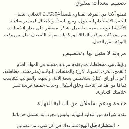
تصميم معدات متفوق
تصنع آلاتنا من الفولاذ المقاوم للصدأ SUS304 الغذائي الثقيل
لتحمل الاستخدام المطول، ومنع الصدأ، والامتثال لمعايير سلامة
الأغذية الدولية. صممت للعمل بشكل مستقر على مدار 24 ساعة،
مع محركات موفرة للطاقة ومكونات سهلة التنظيف تقلل من وقت
التوقف عن العمل.
مرونة لا مثيل لها وتخصيص
رؤيتك هي مخططنا. نحن نقدم مرونة مذهلة في المواد الخام
(القمح، الذرة، الصويا، الأرز) والمنتجات النهائية (مقرمشة، مطاطية،
أعواد، أوراق، كتل). سنخصص سعة الآلة، والجهد، والقوالب لتتناسب
تمامًا مع أهداف إنتاجك وخلق أشكال وجبات خفيفة فريدة تميز
علامتك التجارية.
خدمة ودعم شاملان من البداية للنهاية
نقدم شراكة من البداية للنهاية، وليس مجرد آلة. تشمل خدماتنا:
استشارة قبل البيع:
نساعدك في كل شيء من تصميم