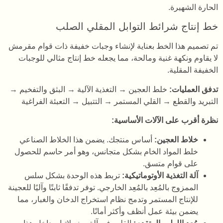
الحارة الشهيرة.
خط إنتاج شرائط التوابل المقلي الصلب
تم تصميم هذا الخط بعناية لإنشاء وجبات خفيفة ذات قوام مقرمش
لا يقاوم ونكهة غنية ومالحة، مما يجعله خط إنتاج مثالي للوجبات
الخفيفة المقلية.
تدفق العمليات:
خلط العجين → التغذية الآلية → البثق والتفخيم →
التبريد والقطع → القلي المستمر → التتبيل → التعبئة الفراغية
نظرة أقرب على الآلات الأساسية:
خلاط العجين:
أساس منتجك. يضمن هذا الخلاط الصناعي
خلط المواد الخام بشكل متجانس، وهو أمر حاسم للحصول
على قوام متسق.
آلة التغذية الأوتوماتيكية:
تربط هذه الوحدة بشكل سلس
الممزوج بالمُعِد بالمُعِد الخارجي. توفر تدفقًا ثابتًا وآليًا للعجينة
للإنتاج المستمر وتدمج نظام استخراج الدخان والغبار، مما
يضمن بيئة عمل أنظف وأكثر أمانًا.