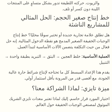
والزيوت. حركته اللطيفة تدور بشكل متساوٍ على المنتجات
اللينة دون كسر أو تلف.
خط إنتاج صغير الحجم: الحل المثالي
للمشاريع الناشئة
هل تطلق علامة تجارية جديدة أو تختبر سوقًا محليًا؟ خط إنتاج
الوجبات الخفيفة الصغير المدمج هو نقطة الدخول المثالية. إنه حل
فعال من حيث التكلفة يتضمن الآلات الأساسية لتبدأ العمل.
العملية الأساسية:
خلط العجين → البثق → التبريد بطبقة واحدة →
التتبيل
يقدم هذا الإعداد المبسط كل ما تحتاجه لإنتاج شرائط حارة عالية
الجودة، مع أقصى قدر من المرونة بأقل استثمار أولي.
ميزة تايزي: لماذا الشراكة معنا؟
اختيار المورد قرار حاسم. إليك لماذا تعتبر معدات تايزي الشريك
الموثوق لمصنعي الوجبات الخفيفة حول العالم.