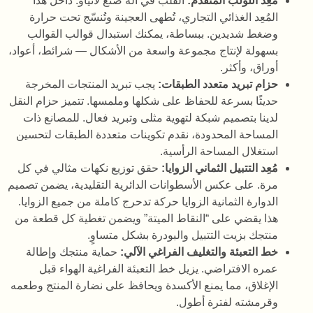
مُعِد اللولب المتقدم:
القلب في آلة صنع لاتياو. داخل هذا
المُعِد الغذائي التجاري، تُطهى العجينة وتُنسّج تحت حرارة
وضغط شديدين. ببساطة، يمكنك استبدال قوالب القوالب
بسهولة لإنتاج مجموعة واسعة من الأشكال — شرائط، أعواد،
أوراق، وأكثر.
حزام تبريد متعدد الطبقات:
يجب تبريد المنتجات المخرجة
حديثًا بسرعة للحفاظ على شكلها وملمسها. تتميز حزام النقل
لدينا بتصميم شبكة لتهوية مثلى وتبريد فعال. للمصانع ذات
المساحة المحدودة، نقدم تكوينات متعددة الطبقات لتحسين
استغلال المساحة الرأسية.
مُعِد التتبيل الثماني الزوايا:
حقق توزيع نكهات مثالي في كل
مرة. على عكس الأسطوانات الدائرية التقليدية، يضمن تصميم
الدوارة الثمانية الزوايا حركة تدحرج كاملة من جميع الزوايا.
هذا يقضي على “النقاط الميتة” ويضمن تغطية كل قطعة من
منتجك بزيت التتبيل والبودرة بشكل متساوٍ.
خط التعبئة والتغليف الفراغي الآلي:
حماية منتجك وإطالة
عمره الافتراضي. يزيل خط التعبئة الفراغية الهواء قبل
الإغلاق، مما يمنع الأكسدة ويحافظ على نضارة المنتج وطعمه
وقرمشته لفترة أطول.