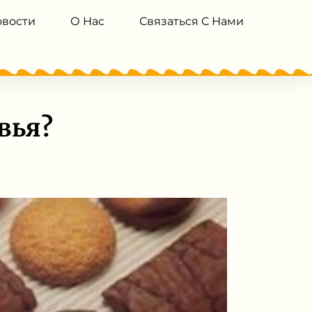
овости
О Нас
Связаться С Нами
вья?