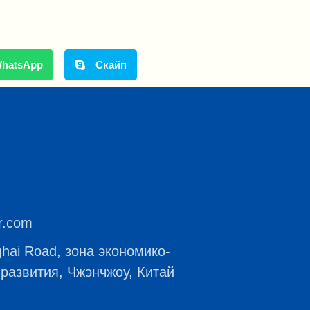
hatsApp
Скайп
r.com
hai Road, зона экономико-
 развития, Чжэнчжоу, Китай