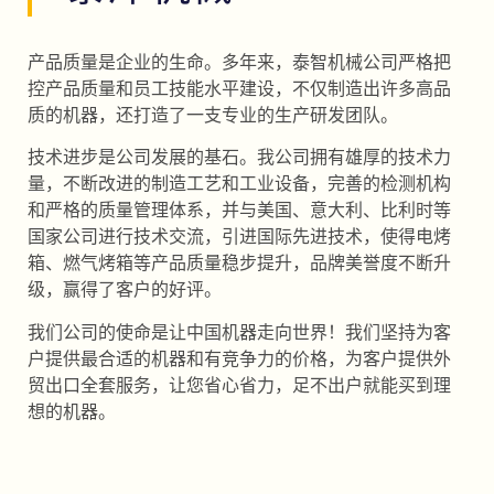
产品质量是企业的生命。多年来，泰智机械公司严格把
控产品质量和员工技能水平建设，不仅制造出许多高品
质的机器，还打造了一支专业的生产研发团队。
技术进步是公司发展的基石。我公司拥有雄厚的技术力
量，不断改进的制造工艺和工业设备，完善的检测机构
和严格的质量管理体系，并与美国、意大利、比利时等
国家公司进行技术交流，引进国际先进技术，使得电烤
箱、燃气烤箱等产品质量稳步提升，品牌美誉度不断升
级，赢得了客户的好评。
我们公司的使命是让中国机器走向世界！我们坚持为客
户提供最合适的机器和有竞争力的价格，为客户提供外
贸出口全套服务，让您省心省力，足不出户就能买到理
想的机器。