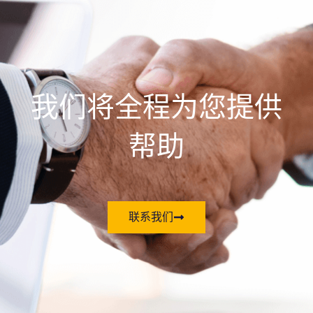
我们将全程为您提供
帮助
联系我们