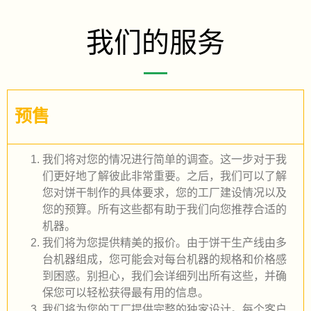
我们的服务
预售​
我们将对您的情况进行简单的调查。这一步对于我
们更好地了解彼此非常重要。之后，我们可以了解
您对饼干制作的具体要求，您的工厂建设情况以及
您的预算。所有这些都有助于我们向您推荐合适的
机器。
我们将为您提供精美的报价。由于饼干生产线由多
台机器组成，您可能会对每台机器的规格和价格感
到困惑。别担心，我们会详细列出所有这些，并确
保您可以轻松获得最有用的信息。
我们将为您的工厂提供完整的独家设计。每个客户