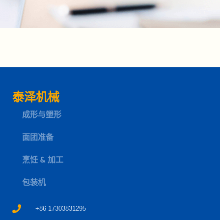
泰泽机械
成形与塑形
面团准备
烹饪 & 加工
包装机
+86 17303831295