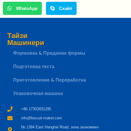
WhatsApp
Скайп
Тайзи
Машинери
Формовка & Придание формы
Подготовка теста
Whatsapp
Приготовление & Переработка
Email
Упаковочная машина
Wechat
+86 17303831295
info@biscuit-maker.com
Chat
№ 1394 East Hanghai Road, зона экономико-