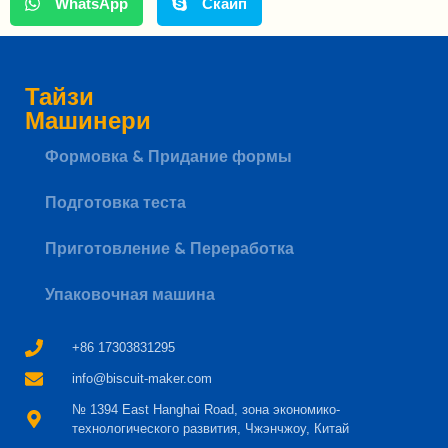
WhatsApp
Скайп
Тайзи
Машинери
Формовка & Придание формы
Подготовка теста
Whatsapp
Приготовление & Переработка
Email
Упаковочная машина
Wechat
+86 17303831295
info@biscuit-maker.com
Chat
№ 1394 East Hanghai Road, зона экономико-
технологического развития, Чжэнчжоу, Китай