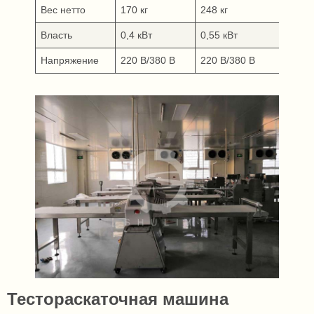
Вес нетто
170 кг
248 кг
268 
Власть
0,4 кВт
0,55 кВт
1,1 
Напряжение
220 В/380 В
220 В/380 В
220 
Тестораскаточная машина