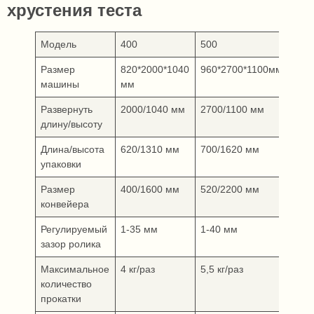
хрустения теста
Модель
400
500
650
Размер
820*2000*1040
960*2700*1100мм
106
машины
мм
мм
Развернуть
2000/1040 мм
2700/1100 мм
310
длину/высоту
Длина/высота
620/1310 мм
700/1620 мм
720
упаковки
Размер
400/1600 мм
520/2200 мм
630
конвейера
Регулируемый
1-35 мм
1-40 мм
1-4
зазор ролика
Максимальное
4 кг/раз
5,5 кг/раз
6,5 
количество
прокатки