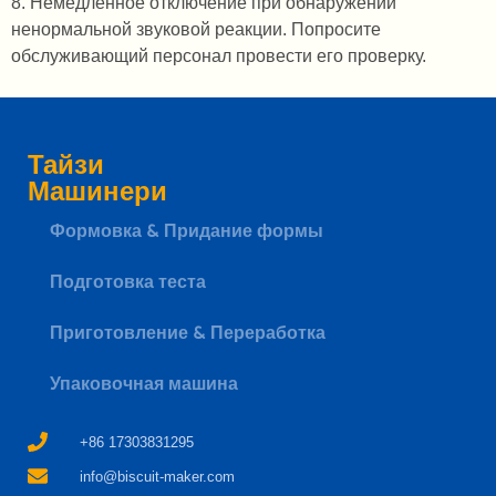
8. Немедленное отключение при обнаружении
ненормальной звуковой реакции. Попросите
обслуживающий персонал провести его проверку.
Тайзи
Машинери
Формовка & Придание формы
Whatsapp
Подготовка теста
Приготовление & Переработка
Email
Упаковочная машина
Wechat
+86 17303831295
Chat
info@biscuit-maker.com