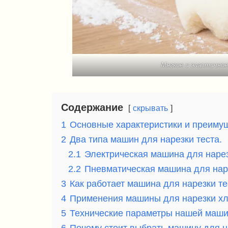
Мягкое и эластично
Содержание
скрывать
1
Основные характеристики и преимущ
2
Два типа машин для нарезки теста.
2.1
Электрическая машина для нарез
2.2
Пневматическая машина для наре
3
Как работает машина для нарезки те
4
Применения машины для нарезки хле
5
Технические параметры нашей машин
6
Почему стоит выбрать машину для на