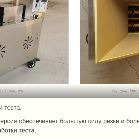
бного теста.
Машина для н
 теста.
ерсия обеспечивает большую силу резки и бол
ботки теста.