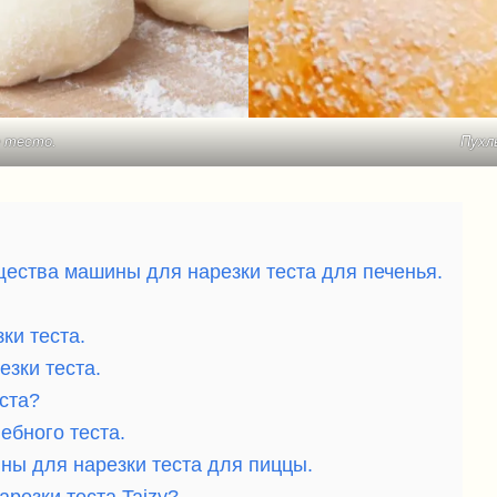
е тесто.
Пухл
ества машины для нарезки теста для печенья.
ки теста.
зки теста.
ста?
бного теста.
ы для нарезки теста для пиццы.
резки теста Taizy?