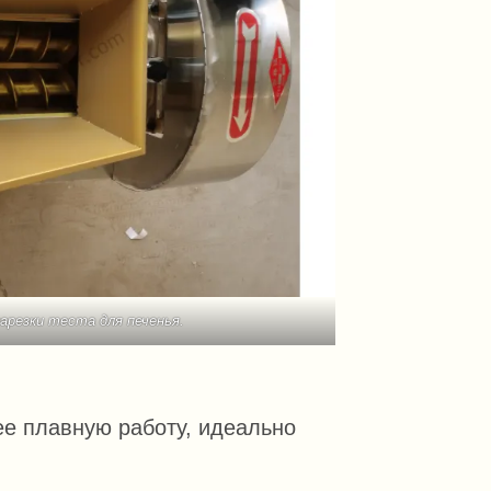
арезки теста для печенья.
ее плавную работу, идеально