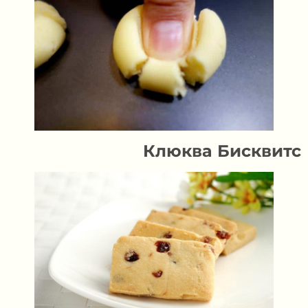
Клюква
Бисквит
с