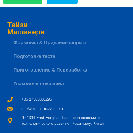
Тайзи
Машинери
Формовка & Придание формы
Подготовка теста
Whatsapp
Приготовление & Переработка
Email
Упаковочная машина
Wechat
+86 17303831295
info@biscuit-maker.com
Chat
№ 1394 East Hanghai Road, зона экономико-
технологического развития, Чжэнчжоу, Китай