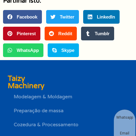
Partilhar isto:
Facebook
Twitter
LinkedIn
Pinterest
Reddit
Tumblr
WhatsApp
Skype
Taizy
Machinery
Modelagem & Moldagem
Preparação de massa
Whatsapp
Cozedura & Processamento
Email