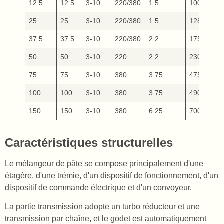
12.5
12.5
3-10
220/380
1.5
100
65
25
25
3-10
220/380
1.5
128
68
37.5
37.5
3-10
220/380
2.2
175
84
50
50
3-10
220
2.2
230
10
75
75
3-10
380
3.75
475
14
100
100
3-10
380
3.75
490
15
150
150
3-10
380
6.25
700
17
Caractéristiques structurelles
Le mélangeur de pâte se compose principalement d'une
étagère, d'une trémie, d'un dispositif de fonctionnement, d'un
dispositif de commande électrique et d'un convoyeur.
La partie transmission adopte un turbo réducteur et une
transmission par chaîne, et le godet est automatiquement