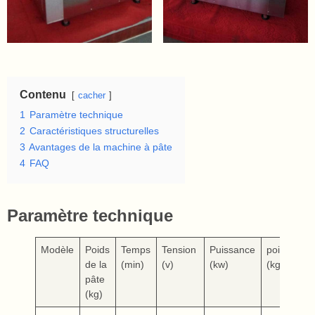
Contenu
cacher
1
Paramètre technique
2
Caractéristiques structurelles
3
Avantages de la machine à pâte
4
FAQ
Paramètre technique
Modèle
Poids
Temps
Tension
Puissance
poids
Ta
de la
(min)
(v)
(kw)
(kg)
pâte
(kg)