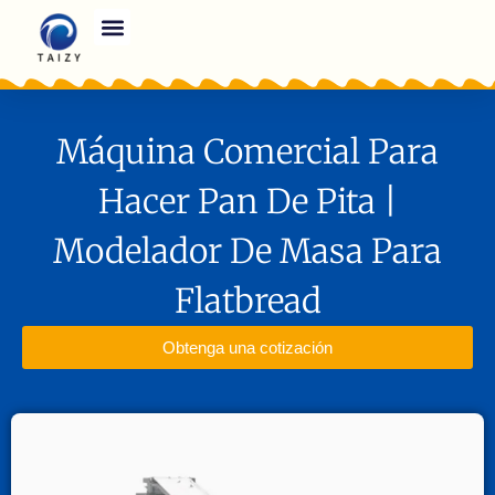
Máquina Comercial Para
Hacer Pan De Pita |
Modelador De Masa Para
Flatbread
Obtenga una cotización